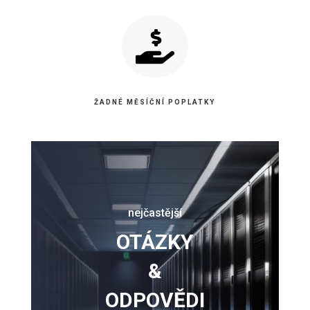

ŽADNÉ MĚSÍČNÍ POPLATKY
nejčastější
OTÁZKY
&
ODPOVĚDI