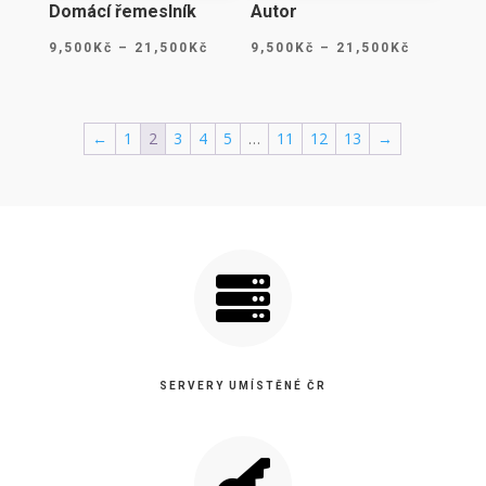
Domácí řemeslník
Autor
Rozpětí
Rozpětí
9,500
Kč
–
21,500
Kč
9,500
Kč
–
21,500
Kč
cen:
cen:
9,500Kč
9,500Kč
až
až
←
1
2
3
4
5
…
11
12
13
→
21,500Kč
21,500Kč

SERVERY UMÍSTĚNÉ ČR
