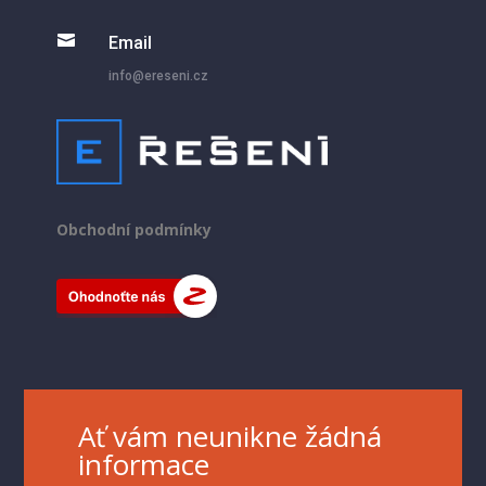

Email
info@ereseni.cz
Obchodní podmínky
Ať vám neunikne žádná
informace