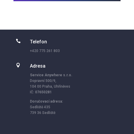

Telefon
+420 775 261 803

Adresa
Service Anywhere s.r.o.
Dopravní 500/9,
104 00 Praha, Uhříněves
IČ:
07650281
Doručovací adresa:
Sedliště 435
739 36 Sedliště