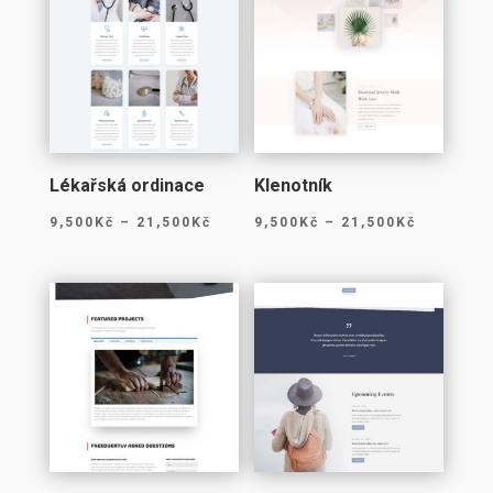
Lékařská ordinace
Klenotník
Rozpětí
Rozpětí
9,500
Kč
–
21,500
Kč
9,500
Kč
–
21,500
Kč
cen:
cen:
9,500Kč
9,500Kč
až
až
21,500Kč
21,500Kč