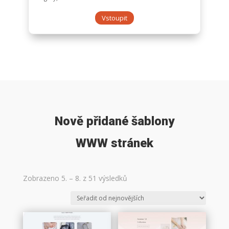
Vstoupit
Nově přidané šablony
WWW stránek
Seřazeno
Zobrazeno 5. – 8. z 51 výsledků
od
nejnovějších