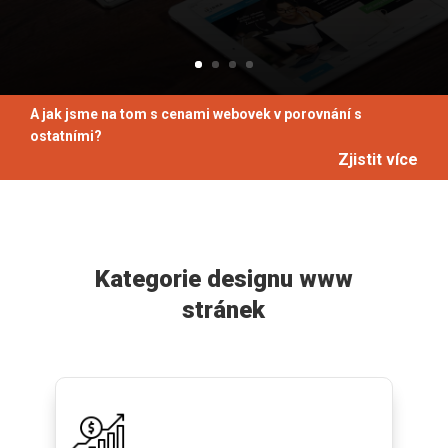
A jak jsme na tom s cenami webovek v porovnání s
ostatními?
Zjistit více
Kategorie designu www
stránek