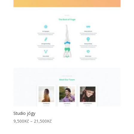
až
21,500Kč
Studio jógy
Rozpětí
9,500
Kč
–
21,500
Kč
cen: