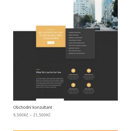
až
21,500Kč
Obchodní konzultant
Rozpětí
9,500
Kč
–
21,500
Kč
cen:
9,500Kč