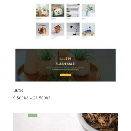
Butik
Rozpětí
9,500
Kč
–
21,500
Kč
cen:
9,500Kč
až
21,500Kč