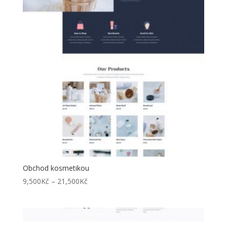
Obchod kosmetikou
Rozpětí
9,500
Kč
–
21,500
Kč
cen:
9,500Kč
až