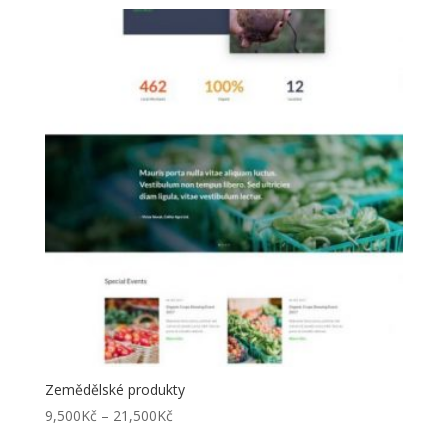
9,500Kč
až
21,500Kč
Zemědělské produkty
Rozpětí
9,500
Kč
–
21,500
Kč
cen: