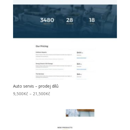
Auto servis – prodej dílů
Rozpětí
9,500
Kč
–
21,500
Kč
cen:
9,500Kč
až
21,500Kč