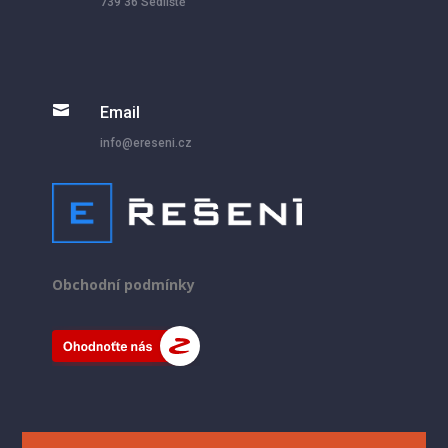
739 36 Sedliště

Email
info@ereseni.cz
Obchodní podmínky