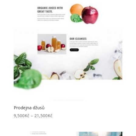
21,500Kč
Prodejna džusů
Rozpětí
9,500
Kč
–
21,500
Kč
cen:
9,500Kč