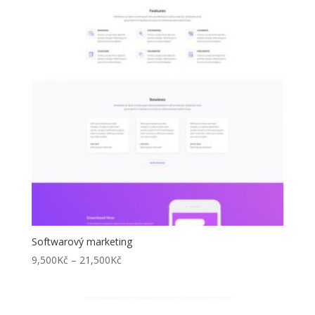
21,500Kč
Softwarový marketing
Rozpětí
9,500
Kč
–
21,500
Kč
cen:
9,500Kč
až