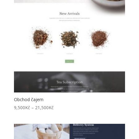
Obchod čajem
Rozpětí
9,500
Kč
–
21,500
Kč
cen:
9,500Kč
až
21,500Kč