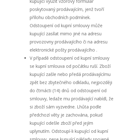
kupující využit vzorový formulář
poskytovaný prodávajícím, jenž tvoří
přílohu obchodních podmínek.
Odstoupení od kupní smlouvy může
kupující zasílat mimo jiné na adresu
provozovny prodávajícího či na adresu
elektronické pošty prodávajícího .
V případě odstoupení od kupní smlouvy
se kupní smlouva od počátku ruší. Zboží
kupující zašle nebo předá prodávajícímu
zpět bez zbytečného odkladu, nejpozději
do čtrnácti (14) dnů od odstoupení od
smlouvy, ledaže mu prodávající nabídl, že
si zboží sám vyzvedne. Lhůta podle
předchozí věty je zachována, pokud
kupující odešle zboží před jejím
uplynutím. Odstoupí-li kupující od kupní
smlouvy, nese kupující náklady spojené