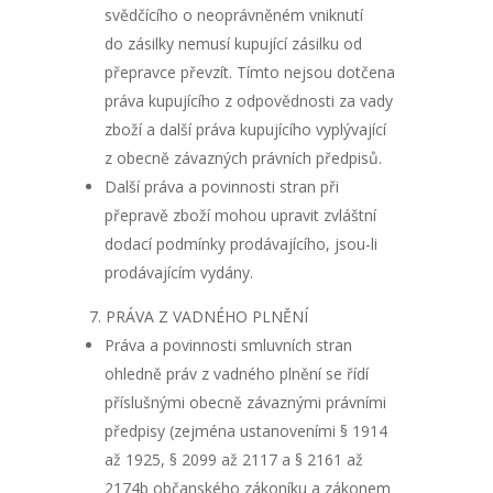
svědčícího o neoprávněném vniknutí
do zásilky nemusí kupující zásilku od
přepravce převzít. Tímto nejsou dotčena
práva kupujícího z odpovědnosti za vady
zboží a další práva kupujícího vyplývající
z obecně závazných právních předpisů.
Další práva a povinnosti stran při
přepravě zboží mohou upravit zvláštní
dodací podmínky prodávajícího, jsou-li
prodávajícím vydány.
PRÁVA Z VADNÉHO PLNĚNÍ
Práva a povinnosti smluvních stran
ohledně práv z vadného plnění se řídí
příslušnými obecně závaznými právními
předpisy (zejména ustanoveními § 1914
až 1925, § 2099 až 2117 a § 2161 až
2174b občanského zákoníku a zákonem