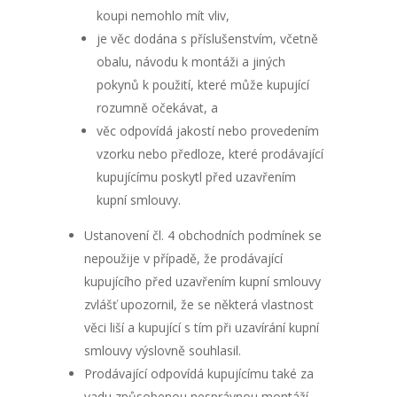
koupi nemohlo mít vliv,
je věc dodána s příslušenstvím, včetně
obalu, návodu k montáži a jiných
pokynů k použití, které může kupující
rozumně očekávat, a
věc odpovídá jakostí nebo provedením
vzorku nebo předloze, které prodávající
kupujícímu poskytl před uzavřením
kupní smlouvy.
Ustanovení čl. 4 obchodních podmínek se
nepoužije v případě, že prodávající
kupujícího před uzavřením kupní smlouvy
zvlášť upozornil, že se některá vlastnost
věci liší a kupující s tím při uzavírání kupní
smlouvy výslovně souhlasil.
Prodávající odpovídá kupujícímu také za
vadu způsobenou nesprávnou montáží