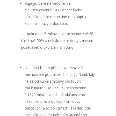
Kupující bere na vědomí, že
dle ustanovení § 1837 občanského
zákoníku nelze mimo jiné odstoupit od
kupní smlouvy o dodávce:
1. pokud je již zakázka zpracována z větší
části než 50% a nebylo do té doby vznesen
požadavek o ukončení smlouvy.
Nejedná-li se o případ uvedený v čl. 1
obchodních podmínek či o jiný případ, kdy
nelze od kupní smlouvy odstoupit,
má kupující v souladu s ustanovením
§ 1829 odst. 1 a odst. 2 občanského
zákoníku právo od kupní smlouvy
odstoupit, a to do čtrnácti (14) dnů ode
dne, kdy kupující nebo jím určená třetí