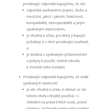
prodávající odpovídá kupujícímu, že věc:
odpovídá ujednanému popisu, druhu a
množství, jakož i jakosti, funkčnosti,
kompatibilitě, interoperabilitě a jiným
ujednaným vlastnostem,
je vhodná k účelu, pro který ji kupující
požaduje a s nímž prodávající souhlasil,
a
je dodána s ujednaným příslušenstvím
a pokyny k použití, včetně návodu
k montáži nebo instalaci.
Prodávající odpovídá kupujícímu, že vedle
ujednaných vlastností:
je věc vhodná k účelu, k němuž se věc
tohoto druhu obvykle používá, i s
ohledem na práva třetích osob, právní
předpisy, technické normy nebo kodexy