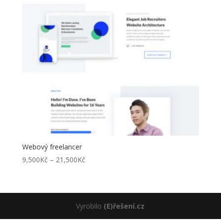
Webový freelancer
Rozpětí
9,500
Kč
–
21,500
Kč
cen:
9,500Kč
až
21,500Kč
Vyrobilo
(E)řešení.cz