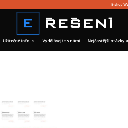
E-shop WW
Užitečné info
Vydělávejte s námi
Nejčastější otázky 