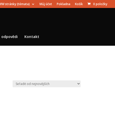
W stránky (témata)
Můj účet
Pokladna
Košík
0 položky
a odpovědi
Kontakt