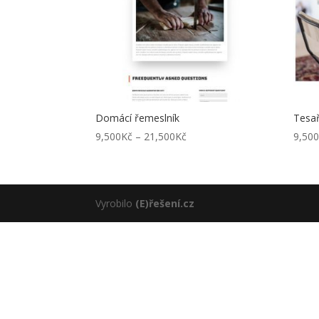
Domácí řemeslník
Tesa
Rozpětí
9,500
Kč
–
21,500
Kč
9,50
cen:
9,500Kč
až
21,500Kč
Vyrobilo
(E)řešení.cz