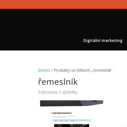
Digitální marketing
Domů
/ Produkty se štítkem „řemeslník“
řemeslník
Seřazeno
Zobrazeny 2 výsledky
od
nejnovějších