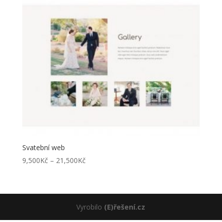
Svatební web
Rozpětí
9,500
Kč
–
21,500
Kč
cen:
9,500Kč
až
21,500Kč
Vyrobilo
(E)řešení.cz